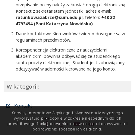
przepisanie oceny należy załatwiać drogą elektroniczną.
Kontakt z sekretariatem Jednostki: adres e-mail:
ratunkowazabrze@sum.edu.pl
, telefon:
+48 32
4793494
(Pani Katarzyna Nowińska)
.
Dane kontaktowe Kierowników ćwiczeń dostępne są w
regulaminach przedmiotów.
Korespondencja elektroniczna z nauczycielami
akademickimi powinna odbywać się ze studenckiego
konta poczty elektronicznej. Student jest zobowiązany
odczytywać wiadomości kierowane na jego konto.
W kategorii:
Kontakt
Serwisy internetowe Śląskiego Uniwersytetu Medycznego
wykorzystują pliki cookie w zakresie niezbędnym do ich
prawidłowego funkcjonowania oraz w celu dostosowywania i
poprawiania sposobu ich działania.